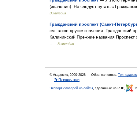
Гражданский проспект
— У этого термина
(значения). Не следует путать с Гражданск
Википедия
Гражданский проспект (Санкт-Петербург
см. также другие значения. Гражданский 
Калининский Прежние названия Проспект 
…
Википедия
© Академик, 2000-2026
Обратная связь:
Техподдерж
👣 Путешествия
Экспорт словарей на сайты
, сделанные на PHP,
Jo