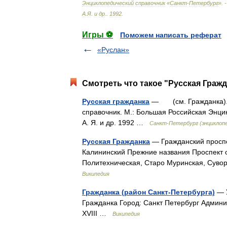
Энциклопедический
справочник
«
Санкт
-
Петербург
». 
А
.
Я
.
и
др
.
.
1992
.
Игры ⚽
Поможем написать реферат
«Руслан»
Смотреть что такое "Русская Гражд
Русская гражданка
— (см. Гражданка). С
справочник. М.: Большая Российская Энцикл
А. Я. и др. 1992 …
Санкт-Петербург (энциклоп
Русская Гражданка
— Гражданский просп
Калининский Прежние названия Проспект 
Политехническая, Старо Муринская, Суво
Википедия
Гражданка (район Санкт-Петербурга)
— У
Гражданка Город: Санкт Петербург Админ
XVIII …
Википедия