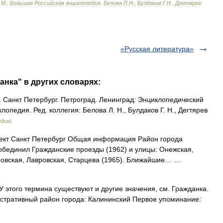
-
М
.
:
Большая
Российская
энциклопедия
.
Белова
Л
.
Н
.,
Булдаков
Г
.
Н
.,
Дегтярев
«Русская литература»
анка" в других словарях:
анкт Петербург. Петроград. Ленинград: Энциклопедический
опедия. Ред. коллегия: Белова Л. Н., Булдаков Г. Н., Дегтярев
едия)
ект Санкт Петербург Общая информация Район города
обединил Гражданские проезды (1962) и улицы: Онежская,
ровская, Лавровская, Старцева (1965). Ближайшие… …
 этого термина существуют и другие значения, см. Гражданка.
истративный район города: Калининский Первое упоминание: