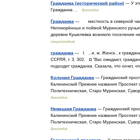
Гражданка (исторический район)
— У это
Гражданка …
Википедия
Гражданка
— местность в северной част
Непокорённых и поймой Муринского ручья. 
деревни Кушелевка возникло поселение 
(энциклопедия)
гражданка
— I. , и, ж. Женск., к граждан
ССРЛЯ, т. 3, 302. ◘ “Вас ожидают, гражда
подходит гражданка. Сказала, что хочет
Колония Гражданка
— Гражданский просп
Калининский Прежние названия Проспект 
Политехническая, Старо Муринская, Суво
Википедия
Немецкая Гражданка
— Гражданский прос
Калининский Прежние названия Проспект 
Политехническая, Старо Муринская, Суво
Википедия