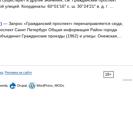
 существуют и другие значения, см. Гражданский проспект
ой улицей. Координаты: 60°01′16″ с. ш. 30°24′21″ в. д. / …
)
— Запрос «Гражданский проспект» перенаправляется сюда;
проспект Санкт Петербург Общая информация Район города
объединил Гражданские проезды (1962) и улицы: Онежская,…
ка
,
Реклама на сайте
18+
omla,
Drupal,
WordPress, MODx.