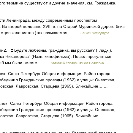
го термина существуют и другие значения, см. Гражданка.
и Ленинграда, между современным проспектом
Во второй половине XVIII в. на Старой Муринской дороге близ
немцев колонистов (так называемая… …
Санкт-Петербург
ин2. ◘ Будьте любезны, гражданка, вы русская? (Гладк.).
нка Никанорова” (Назв. кинофильма). Пошел прогуляться
, чтоб мы были вместе… …
Толковый словарь языка Совдепии
ект Санкт Петербург Общая информация Район города
обединил Гражданские проезды (1962) и улицы: Онежская,
ровская, Лавровская, Старцева (1965). Ближайшие… …
пект Санкт Петербург Общая информация Район города
обединил Гражданские проезды (1962) и улицы: Онежская,
ровская, Лавровская, Старцева (1965). Ближайшие… …